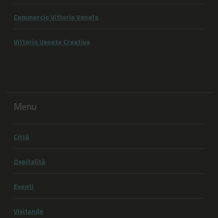
Commercio Vittorio Veneto
Vittorio Veneto Creativa
Menu
Città
Ospitalità
Eventi
Visitando