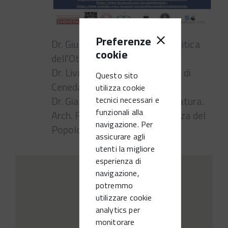
Preferenze
Dr. Giuseppe Dassiè: Storia politica
cookie
dell'Ottocento.
Dr. Livio Caberlotto: La diocesi di
Questo sito
Ceneda.
utilizza cookie
Dr. Gianpaolo Zagonel: Letteratura.
tecnici necessari e
funzionali alla
Arch. Franco Posocco: La Piazza del
navigazione. Per
Popolo, il simbolo della città.
assicurare agli
utenti la migliore
esperienza di
navigazione,
potremmo
utilizzare cookie
analytics per
monitorare