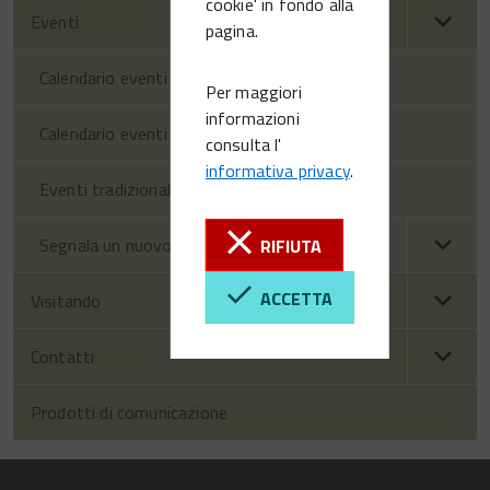
cookie' in fondo alla
Eventi
pagina.
Calendario eventi territorio
Per maggiori
informazioni
Calendario eventi Vittorio Veneto
consulta l'
informativa privacy
.
Eventi tradizionali
Segnala un nuovo evento
RIFIUTA
ACCETTA
Visitando
Contatti
Prodotti di comunicazione