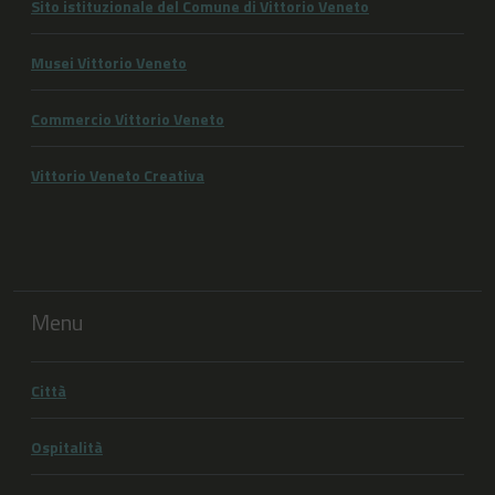
Sito istituzionale del Comune di Vittorio Veneto
Musei Vittorio Veneto
Commercio Vittorio Veneto
Vittorio Veneto Creativa
Menu
Città
Ospitalità