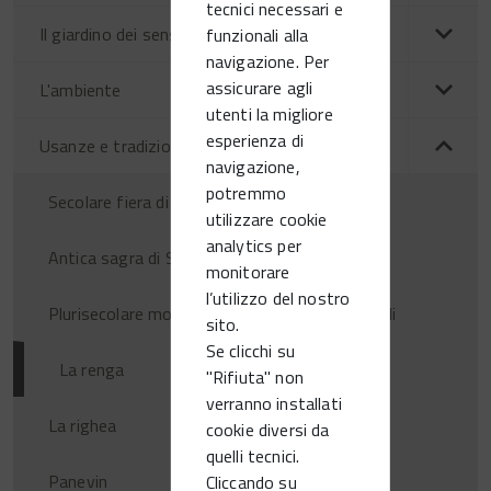
tecnici necessari e
Il giardino dei sensi
funzionali alla
navigazione. Per
assicurare agli
L'ambiente
utenti la migliore
esperienza di
Usanze e tradizioni
navigazione,
potremmo
Secolare fiera di Santa Augusta
utilizzare cookie
analytics per
Antica sagra di San Tiziano
monitorare
l’utilizzo del nostro
Plurisecolare mostra mercato nazionale uccelli
sito.
Se clicchi su
La renga
"Rifiuta" non
verranno installati
La righea
cookie diversi da
quelli tecnici.
Panevin
Cliccando su