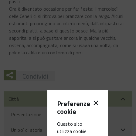
pasti.
Ora è diventato occasione per far festa: il mercoledì
delle Ceneri ci si ritrova per pranzare con la
renga
. Alcuni
ristoranti propongono un intero menù, dall'antipasto ai
secondi piatti, a base di questo pesce. Ma la più
saporita la si può gustare ancora in qualche vecchia
osteria, accompagnata, come si usava una volta, da
polenta calda e un contorno di porri.
Condividi
Città
Preferenze
cookie
Presentazione
Questo sito
Un po' di storia
utilizza cookie