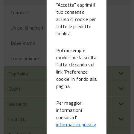
"Accetta" esprimi il
tuo consenso
Curiosità
all'uso di cookie per
tutte le predette
Un po' di numeri
finalità.
Dove siamo
Potrai sempre
modificare la scelta
Come arrivare
fatta cliccando sul
link 'Preferenze
Ospitalità
cookie' in fondo alla
pagina.
Eventi
Per maggiori
Visitando
informazioni
consulta l'
Contatti
informativa privacy
.