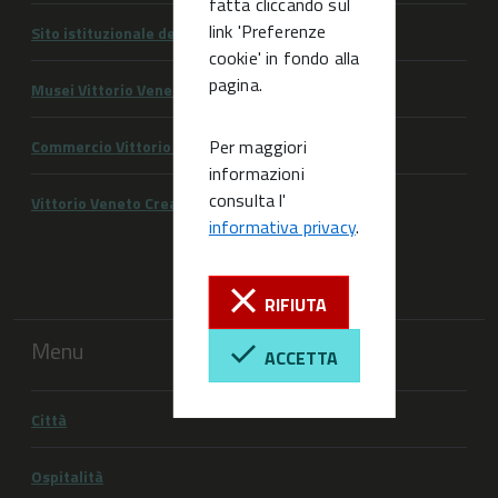
fatta cliccando sul
link 'Preferenze
Sito istituzionale del Comune di Vittorio Veneto
cookie' in fondo alla
pagina.
Musei Vittorio Veneto
Per maggiori
Commercio Vittorio Veneto
informazioni
consulta l'
Vittorio Veneto Creativa
informativa privacy
.
RIFIUTA
Menu
ACCETTA
Città
Ospitalità