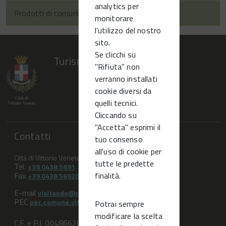
analytics per
Prodotti di comunicazione
monitorare
l’utilizzo del nostro
sito.
Se clicchi su
Turismo Vittorio Veneto
"Rifiuta" non
verranno installati
cookie diversi da
quelli tecnici.
Cliccando su
"Accetta" esprimi il
Contatti
tuo consenso
all'uso di cookie per
Città di Vittorio Veneto (TV)
tutte le predette
Tel.
+39 0438 5691
finalità.
Fax
+39 0438 569209
E-mail
visitando@comune.vittorio-veneto.tv.it
PEC
pec.comune.vittorioveneto.tv@pecveneto.it
Potrai sempre
modificare la scelta
C.F. e P.I. 00486620263