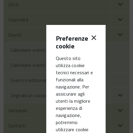
Città
Ospitalità
Eventi
Preferenze
cookie
Calendario eventi territorio
Questo sito
Calendario eventi Vittorio Veneto
utilizza cookie
tecnici necessari e
funzionali alla
Eventi tradizionali
navigazione. Per
assicurare agli
Segnala un nuovo evento
utenti la migliore
esperienza di
Visitando
navigazione,
potremmo
Contatti
utilizzare cookie