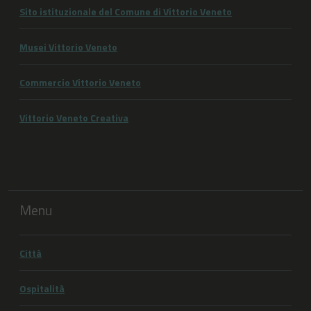
Sito istituzionale del Comune di Vittorio Veneto
Musei Vittorio Veneto
Commercio Vittorio Veneto
Vittorio Veneto Creativa
Menu
Città
Ospitalità