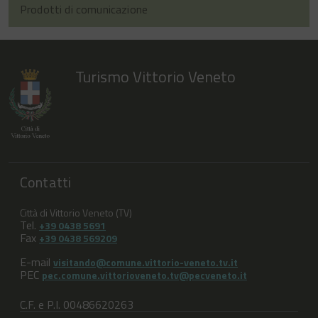
Prodotti di comunicazione
Turismo Vittorio Veneto
Contatti
Città di Vittorio Veneto (TV)
Tel.
+39 0438 5691
Fax
+39 0438 569209
E-mail
visitando@comune.vittorio-veneto.tv.it
PEC
pec.comune.vittorioveneto.tv@pecveneto.it
C.F. e P.I. 00486620263