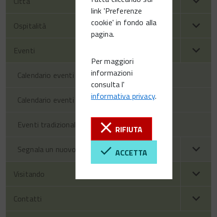
Città
link 'Preferenze
cookie' in fondo alla
Ospitalità
pagina.
Eventi
Per maggiori
informazioni
Calendario eventi territorio
consulta l'
informativa privacy
.
Calendario eventi Vittorio Veneto
Eventi tradizionali
RIFIUTA
Segnala un nuovo evento
ACCETTA
Visitando
Contatti