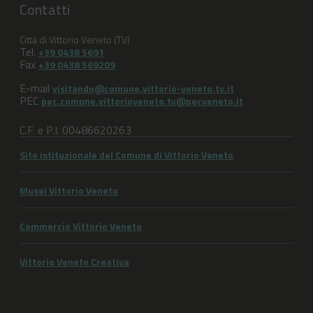
Contatti
Città di Vittorio Veneto (TV)
Tel.
+39 0438 5691
Fax
+39 0438 569209
E-mail
visitando@comune.vittorio-veneto.tv.it
PEC
pec.comune.vittorioveneto.tv@pecveneto.it
C.F. e P.I. 00486620263
Sito istituzionale del Comune di Vittorio Veneto
Musei Vittorio Veneto
Commercio Vittorio Veneto
Vittorio Veneto Creativa