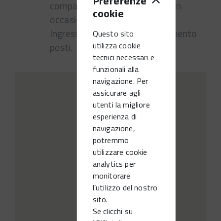
Preferenze
compagnia, sulla vita di Gesu' in
cookie
occasione della Pasqua.
Ingresso libero fino ad esaurimento
Questo sito
posti.
utilizza cookie
tecnici necessari e
funzionali alla
navigazione. Per
assicurare agli
utenti la migliore
esperienza di
navigazione,
potremmo
utilizzare cookie
analytics per
monitorare
l’utilizzo del nostro
sito.
Se clicchi su