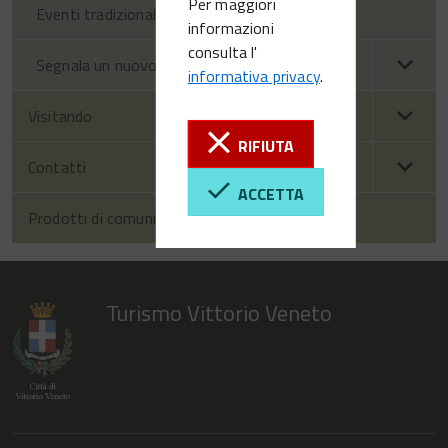
Per maggiori
Eventi tradizionali
informazioni
consulta l'
Segnala un nuovo evento
informativa privacy
.
Visitando
RIFIUTA
Contatti
ACCETTA
Prodotti di comunicazione
Turismo Vittorio Veneto