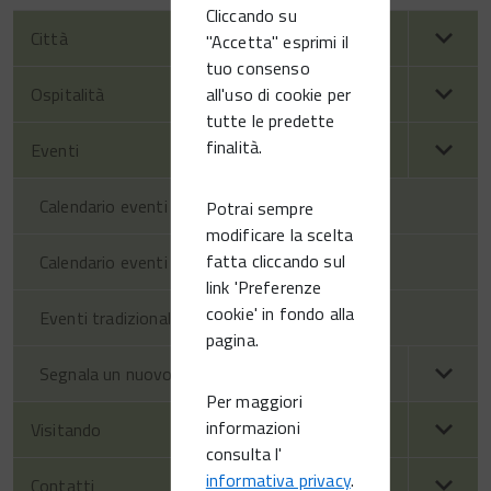
Cliccando su
Città
"Accetta" esprimi il
tuo consenso
all'uso di cookie per
Ospitalità
tutte le predette
finalità.
Eventi
Calendario eventi territorio
Potrai sempre
modificare la scelta
fatta cliccando sul
Calendario eventi Vittorio Veneto
link 'Preferenze
cookie' in fondo alla
Eventi tradizionali
pagina.
Segnala un nuovo evento
Per maggiori
informazioni
Visitando
consulta l'
informativa privacy
.
Contatti