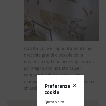
Ad alta voce è l’appuntamento per
orecchie grandi e piccole della
domenica mattina,per svegliarsi un
po’ meglio con una storia,per
conoscerne due di nuove, per
mangiare tre biscotti e fare quattro
Preferenze
chiacchiere.
cookie
Questo sito