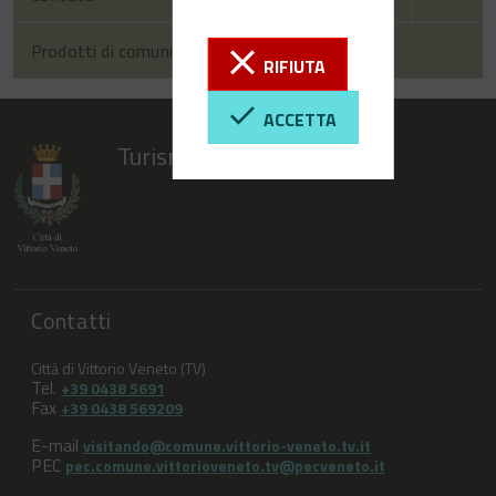
Prodotti di comunicazione
RIFIUTA
ACCETTA
Turismo Vittorio Veneto
Contatti
Città di Vittorio Veneto (TV)
Tel.
+39 0438 5691
Fax
+39 0438 569209
E-mail
visitando@comune.vittorio-veneto.tv.it
PEC
pec.comune.vittorioveneto.tv@pecveneto.it