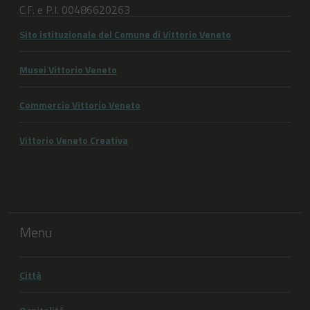
C.F. e P.I. 00486620263
Sito istituzionale del Comune di Vittorio Veneto
Musei Vittorio Veneto
Commercio Vittorio Veneto
Vittorio Veneto Creativa
Menu
Città