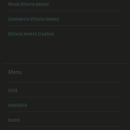
Musei Vittorio Veneto
Commercio Vittorio Veneto
Vittorio Veneto Creativa
Menu
Città
Ospitalità
Eventi