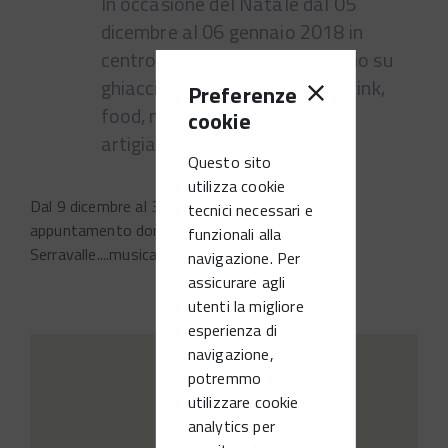
In occasione del Natale dal 05
dicembre al 06 gennaio 2018 in
centro città pista di pattinaggio su
ghiaccio, villaggio di Natale..drink,
Preferenze
food, music e dj set, presepio
cookie
artigianale ai giardini pubblici.
Questo sito
utilizza cookie
Dal 9 dicembre al 30 dicembre a partire dalle 15
tecnici necessari e
appuntamento domenicale con Lanterne a
funzionali alla
Serravalle....musica, spettacoli..e divertimento!
navigazione. Per
assicurare agli
utenti la migliore
esperienza di
navigazione,
potremmo
utilizzare cookie
analytics per