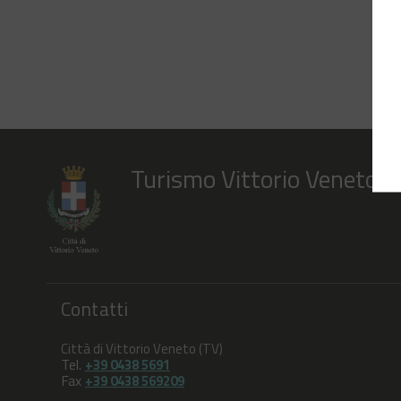
Turismo Vittorio Veneto
Contatti
Città di Vittorio Veneto (TV)
Tel.
+39 0438 5691
Fax
+39 0438 569209