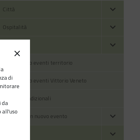
Città
Ospitalità
Eventi
Calendario eventi territorio
la
nza di
Calendario eventi Vittorio Veneto
nitorare
Eventi tradizionali
i da
 all'uso
Segnala un nuovo evento
Visitando