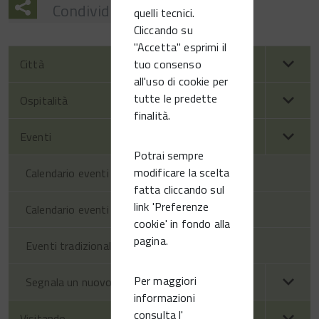
Condividi
quelli tecnici.
Cliccando su
"Accetta" esprimi il
tuo consenso
Città
all'uso di cookie per
tutte le predette
Ospitalità
finalità.
Eventi
Potrai sempre
modificare la scelta
Calendario eventi territorio
fatta cliccando sul
link 'Preferenze
Calendario eventi Vittorio Veneto
cookie' in fondo alla
pagina.
Eventi tradizionali
Per maggiori
Segnala un nuovo evento
informazioni
consulta l'
Visitando