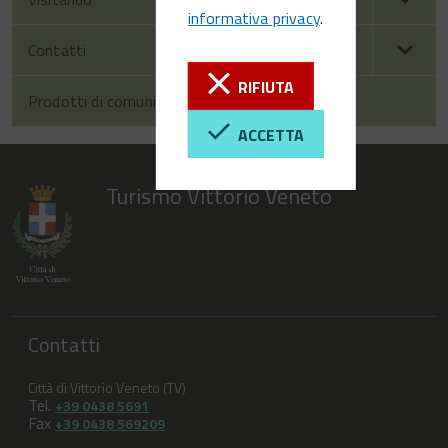
informativa privacy
.
Contatti
RIFIUTA
Prodotti di comunicazione
ACCETTA
Turismo Vittorio Veneto
Contatti
Città di Vittorio Veneto (TV)
Tel.
+39 0438 5691
Fax
+39 0438 569209