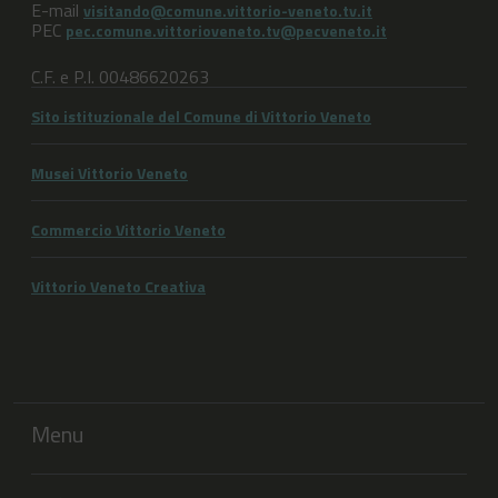
E-mail
visitando@comune.vittorio-veneto.tv.it
PEC
pec.comune.vittorioveneto.tv@pecveneto.it
C.F. e P.I. 00486620263
Sito istituzionale del Comune di Vittorio Veneto
Musei Vittorio Veneto
Commercio Vittorio Veneto
Vittorio Veneto Creativa
Menu