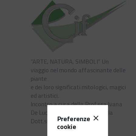
“ARTE, NATURA, SIMBOLI” Un
viaggio nel mondo affascinante delle
piante
e dei loro significati mitologici, magici
ed artistici.
Incontro a cura della Prof.ssa Ivana
De Luca in collaborazione con la
Preferenze
Dott.ssa Franca Zanchetta
cookie