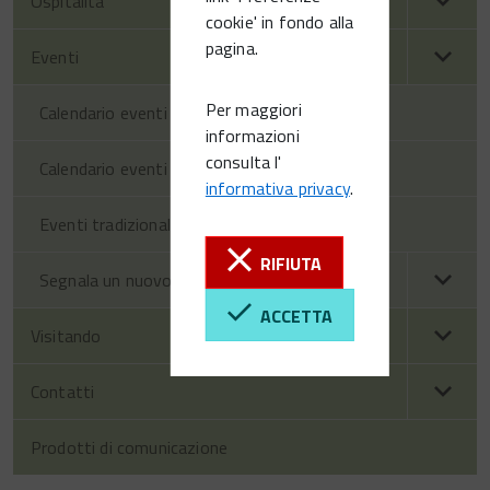
Ospitalità
cookie' in fondo alla
pagina.
Eventi
Per maggiori
Calendario eventi territorio
informazioni
consulta l'
Calendario eventi Vittorio Veneto
informativa privacy
.
Eventi tradizionali
RIFIUTA
Segnala un nuovo evento
ACCETTA
Visitando
Contatti
Prodotti di comunicazione