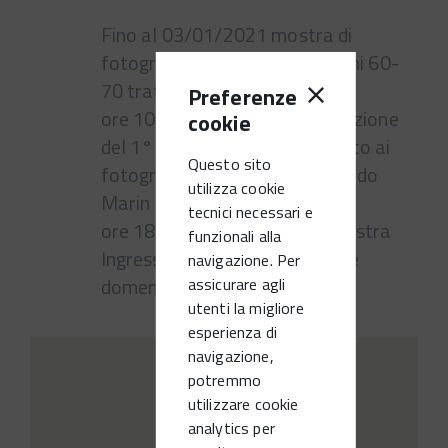
Fino al 03/01/2021 mostra di
fotografie della città degli anni 60-
70 tratte dall'Archivio Marin.
Preferenze
ore 10.00 cerimonia di intitolazione
cookie
del 1° piano di Palazzo Todesco ai
Questo sito
fotografi Giulio Marino e Alfredo
utilizza cookie
Marin
tecnici necessari e
ore 18 inaugurazione della mostra
funzionali alla
Ingresso libero. Orari: sabato e
navigazione. Per
domenica 10-12 e 15-18.
assicurare agli
utenti la migliore
esperienza di
navigazione,
potremmo
utilizzare cookie
analytics per