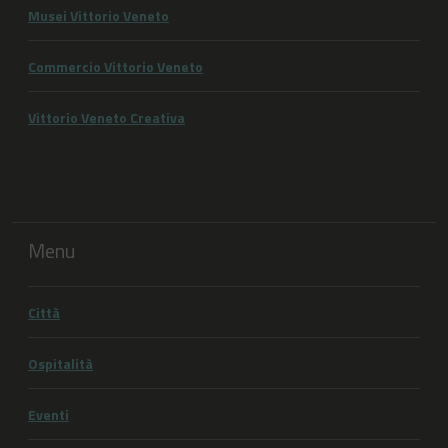
Musei Vittorio Veneto
Commercio Vittorio Veneto
Vittorio Veneto Creativa
Menu
Città
Ospitalità
Eventi