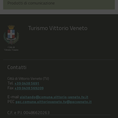
Prodotti di comunicazione
Turismo Vittorio Veneto
Contatti
Città di Vittorio Veneto (TV)
Tel.
+39 0438 5691
Fax
+39 0438 569209
E-mail
visitando@comune.vittorio-veneto.tv.it
PEC
pec.comune.vittorioveneto.tv@pecveneto.it
C.F. e P.I. 00486620263