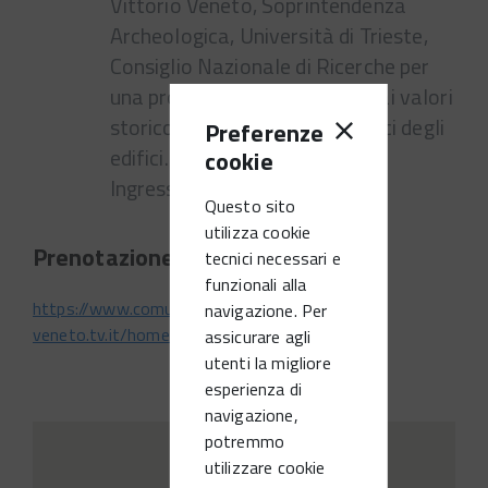
Vittorio Veneto, Soprintendenza
Archeologica, Università di Trieste,
Consiglio Nazionale di Ricerche per
una progettazione adeguata ai valori
storico-artistico-architettonici degli
Preferenze
edifici.
cookie
Ingresso libero, posti limitati.
Questo sito
utilizza cookie
Prenotazione obbligatoria qui:
tecnici necessari e
funzionali alla
https://www.comune.vittorio-
navigazione. Per
veneto.tv.it/home/comune/facciate.html
assicurare agli
utenti la migliore
esperienza di
navigazione,
potremmo
utilizzare cookie