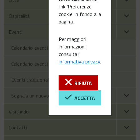
link 'Preferenze
cookie' in fondo alla
Ospitalità
pagina.
Eventi
Per maggiori
informazioni
Calendario eventi territorio
consulta l'
informativa privacy
.
Calendario eventi Vittorio Veneto
Eventi tradizionali
RIFIUTA
Segnala un nuovo evento
ACCETTA
Visitando
Contatti