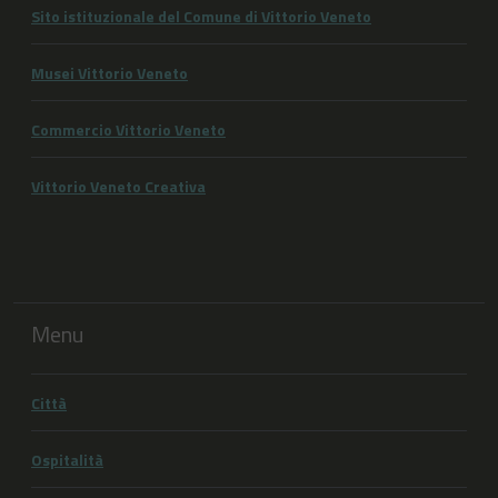
Sito istituzionale del Comune di Vittorio Veneto
Musei Vittorio Veneto
Commercio Vittorio Veneto
Vittorio Veneto Creativa
Menu
Città
Ospitalità