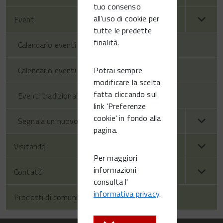
tuo consenso
all'uso di cookie per
Eventi
tutte le predette
finalità.
Calendario eventi territorio
Potrai sempre
Calendario eventi Vittorio Veneto
modificare la scelta
fatta cliccando sul
Eventi tradizionali
link 'Preferenze
cookie' in fondo alla
Segnala un nuovo evento
pagina.
Visitando
Per maggiori
informazioni
Contatti
consulta l'
informativa privacy
.
Prodotti di comunicazione