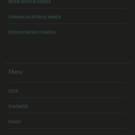
Musei Vittorio Veneto
Commercio Vittorio Veneto
Vittorio Veneto Creativa
Menu
Città
Ospitalità
Eventi