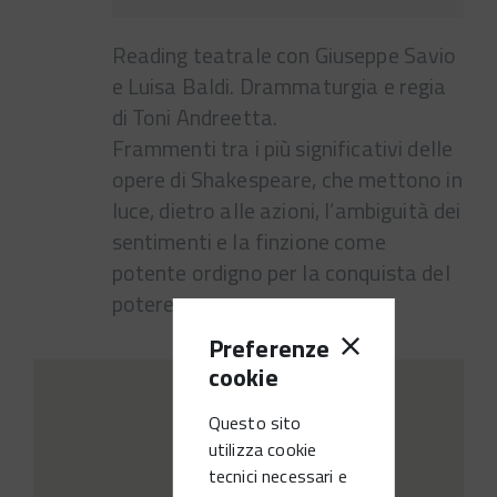
Reading teatrale con Giuseppe Savio
e Luisa Baldi. Drammaturgia e regia
di Toni Andreetta.
Frammenti tra i più significativi delle
opere di Shakespeare, che mettono in
luce, dietro alle azioni, l’ambiguità dei
sentimenti e la finzione come
potente ordigno per la conquista del
potere.
Preferenze
cookie
Questo sito
utilizza cookie
tecnici necessari e