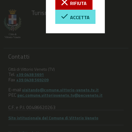
RIFIUTA
Turismo Vittorio Veneto
ACCETTA
Contatti
Città di Vittorio Veneto (TV)
Tel.
+39 0438 5691
Fax
+39 0438 569209
E-mail
visitando@comune.vittorio-veneto.tv.it
PEC
pec.comune.vittorioveneto.tv@pecveneto.it
C.F. e P.I. 00486620263
Sito istituzionale del Comune di Vittorio Veneto