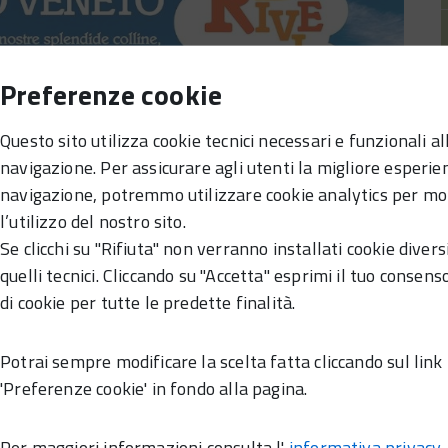
Preferenze cookie
Questo sito utilizza cookie tecnici necessari e funzionali al
navigazione. Per assicurare agli utenti la migliore esperie
navigazione, potremmo utilizzare cookie analytics per mo
l’utilizzo del nostro sito.
Se clicchi su "Rifiuta" non verranno installati cookie divers
zione di Rive Divine: l'evento sulle colline
quelli tecnici. Cliccando su "Accetta" esprimi il tuo consenso
ipanti potranno degustare i prodotti tipici
di cookie per tutte le predette finalità.
ercorsi immersi nel verde. La
 percorsi. Info e dettagli nel sito
Potrai sempre modificare la scelta fatta cliccando sul link
'Preferenze cookie' in fondo alla pagina.
Per maggiori informazioni consulta l'
informativa privacy
.