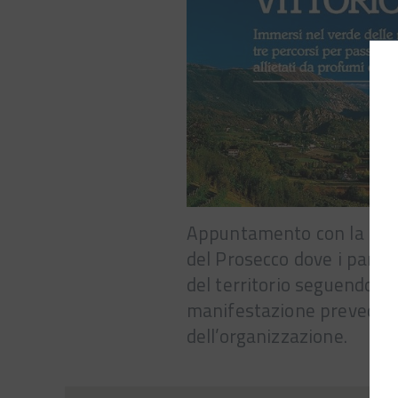
Appuntamento con la 6^ edi
del Prosecco dove i partec
del territorio seguendo p
manifestazione prevede due
dell’organizzazione.