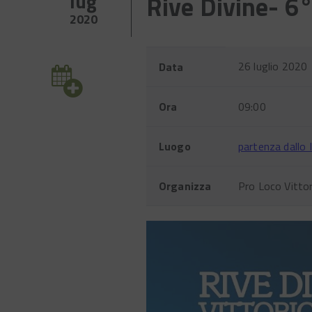
lug
Rive Divine- 6°
2020
Evento
Nome
Valore
26 luglio 2020
Data
Ora
09:00
Luogo
partenza dallo 
Organizza
Pro Loco Vitto