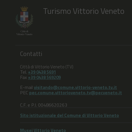
Turismo Vittorio Veneto
Contatti
Città di Vittorio Veneto (TV)
Tel.
+39 0438 5691
Fax
+39 0438 569209
E-mail
visitando@comune.vittorio-veneto.tv.it
PEC
pec.comune.vittorioveneto.tv@pecveneto.it
C.F. e P.I. 00486620263
Sito istituzionale del Comune di Vittorio Veneto
Musei Vittorio Veneto