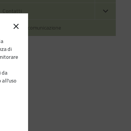
Contatti
Prodotti di comunicazione
la
nza di
nitorare
i da
 all'uso