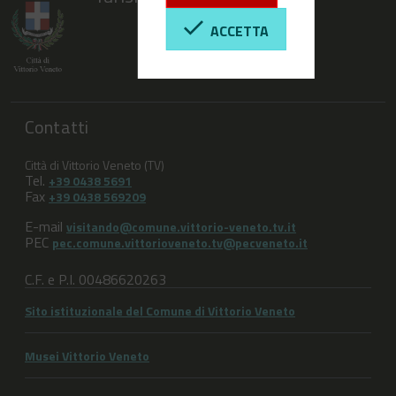
ACCETTA
Contatti
Città di Vittorio Veneto (TV)
Tel.
+39 0438 5691
Fax
+39 0438 569209
E-mail
visitando@comune.vittorio-veneto.tv.it
PEC
pec.comune.vittorioveneto.tv@pecveneto.it
C.F. e P.I. 00486620263
Sito istituzionale del Comune di Vittorio Veneto
Musei Vittorio Veneto