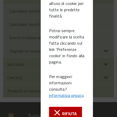
all'uso di cookie per
tutte le predette
Calendario eventi territorio
finalità.
Calendario eventi Vittorio Veneto
Potrai sempre
modificare la scelta
Eventi tradizionali
fatta cliccando sul
link 'Preferenze
Segnala un nuovo evento
cookie' in fondo alla
pagina.
Visitando
Per maggiori
Contatti
informazioni
consulta l'
Prodotti di comunicazione
informativa privacy
.
RIFIUTA
Turismo Vittorio Veneto