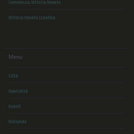
Commercio Vittorio Veneto
Vittorio Veneto Creativa
Menu
Città
Ospitalità
Eventi
Visitando