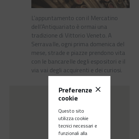
L’appuntamento con il Mercatino
dell’Antiquariato è ormai una
tradizione di Vittorio Veneto. A
Serravalle, ogni prima domenica del
mese, strade e piazze prendono vita
con le bancarelle degli espositori e il
via vai degli acquirenti e dei curiosi.
Preferenze
cookie
Questo sito
utilizza cookie
tecnici necessari e
funzionali alla