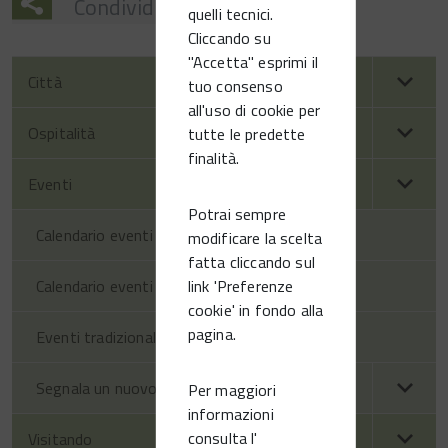
Condividi
quelli tecnici.
Cliccando su
"Accetta" esprimi il
Città
tuo consenso
all'uso di cookie per
Ospitalità
tutte le predette
finalità.
Eventi
Potrai sempre
Calendario eventi territorio
modificare la scelta
fatta cliccando sul
link 'Preferenze
Calendario eventi Vittorio Veneto
cookie' in fondo alla
pagina.
Eventi tradizionali
Segnala un nuovo evento
Per maggiori
informazioni
consulta l'
Visitando