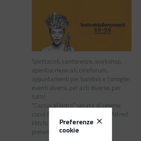
Spettacoli, conferenze, workshop,
aperitivi musicali, cineforum,
appuntamenti per bambini e famiglie:
eventi diversi, per arti diverse, per
tutti!
"Caccia al ladro" serata di cinema
con il film del 1955 diretto da Alfred
Preferenze
Hitchcock. Biglietto 5€. Info e
cookie
prenotazioni nel sito.