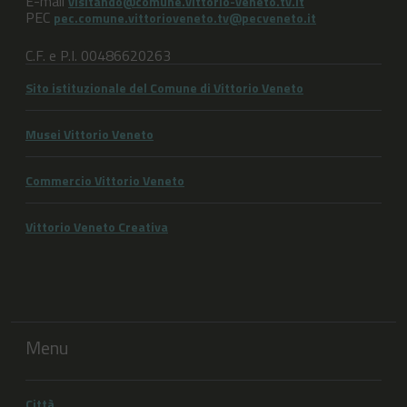
E-mail
visitando@comune.vittorio-veneto.tv.it
PEC
pec.comune.vittorioveneto.tv@pecveneto.it
C.F. e P.I. 00486620263
Sito istituzionale del Comune di Vittorio Veneto
Musei Vittorio Veneto
Commercio Vittorio Veneto
Vittorio Veneto Creativa
Menu
Città