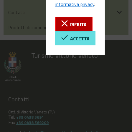
informativa privacy
.
Contatti
RIFIUTA
Prodotti di comunicazione
ACCETTA
Turismo Vittorio Veneto
Contatti
Città di Vittorio Veneto (TV)
Tel.
+39 0438 5691
Fax
+39 0438 569209