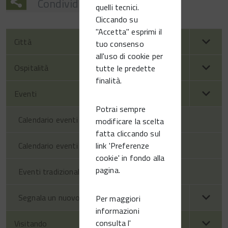
Condividi
quelli tecnici.
Cliccando su
"Accetta" esprimi il
Città
tuo consenso
all'uso di cookie per
Ospitalità
tutte le predette
finalità.
Eventi
Potrai sempre
Calendario eventi territorio
modificare la scelta
fatta cliccando sul
link 'Preferenze
Calendario eventi Vittorio Veneto
cookie' in fondo alla
pagina.
Eventi tradizionali
Segnala un nuovo evento
Per maggiori
informazioni
consulta l'
Visitando