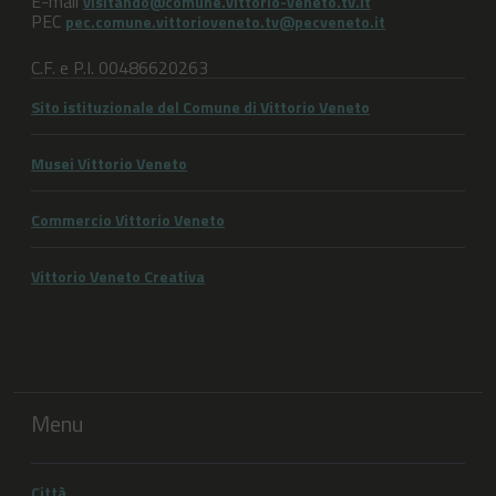
E-mail
visitando@comune.vittorio-veneto.tv.it
PEC
pec.comune.vittorioveneto.tv@pecveneto.it
C.F. e P.I. 00486620263
Sito istituzionale del Comune di Vittorio Veneto
Musei Vittorio Veneto
Commercio Vittorio Veneto
Vittorio Veneto Creativa
Menu
Città