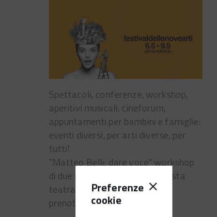
Spettacoli, conferenze, workshop,
aperitivi musicali, cineforum,
appuntamenti per bambini e famiglie:
eventi diversi, per arti diverse, per
tutti!
"Matteo Belli: dare voce" workshop
di due giorni con l'attore e regista
Preferenze
teatrale Matteo Belli. Info e
cookie
prenotazioni nel sito.