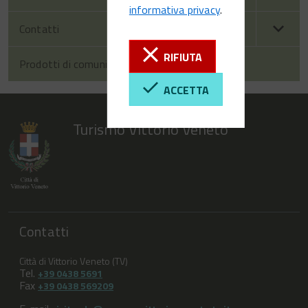
informativa privacy
.
Contatti
RIFIUTA
Prodotti di comunicazione
ACCETTA
Turismo Vittorio Veneto
Contatti
Città di Vittorio Veneto (TV)
Tel.
+39 0438 5691
Fax
+39 0438 569209