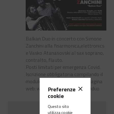
Balkan Duo in concerto con Simone
Zanchini alla fisarmonica,elettronics
e Vasko Atanasovski al sax soprano,
contralto, flauto.
Posti limitati per emergenza Covid.
Iscrizione obbligatoria compilando il
modulo on line alla seguente pagina
web: www.iamservizi.it/balkanduo
Preferenze
cookie
Questo sito
utilizza cookie