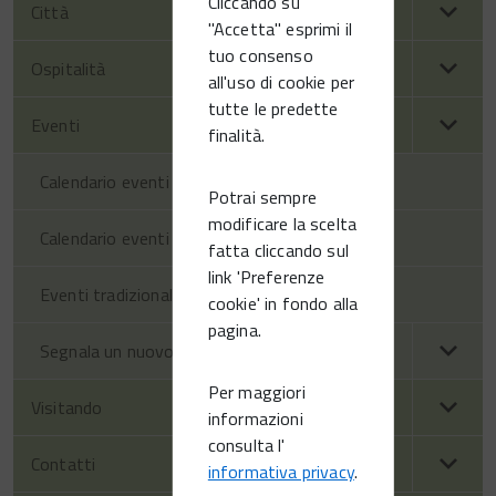
Cliccando su
Città
"Accetta" esprimi il
tuo consenso
Ospitalità
all'uso di cookie per
tutte le predette
Eventi
finalità.
Calendario eventi territorio
Potrai sempre
modificare la scelta
Calendario eventi Vittorio Veneto
fatta cliccando sul
link 'Preferenze
Eventi tradizionali
cookie' in fondo alla
pagina.
Segnala un nuovo evento
Per maggiori
Visitando
informazioni
consulta l'
Contatti
informativa privacy
.