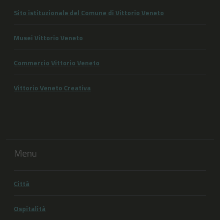
Sito istituzionale del Comune di Vittorio Veneto
Musei Vittorio Veneto
Commercio Vittorio Veneto
Vittorio Veneto Creativa
Menu
Città
Ospitalità