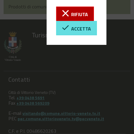
Prodotti di comunicazione
RIFIUTA
ACCETTA
Turismo Vittorio Veneto
Contatti
Città di Vittorio Veneto (TV)
Tel.
+39 0438 5691
Fax
+39 0438 569209
E-mail
visitando@comune.vittorio-veneto.tv.it
PEC
pec.comune.vittorioveneto.tv@pecveneto.it
C.F. e P.I. 00486620263