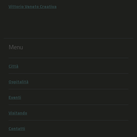
Vittorio Veneto Creativa
Menu
Città
Ospitalità
Eventi
Visitando
Contatti