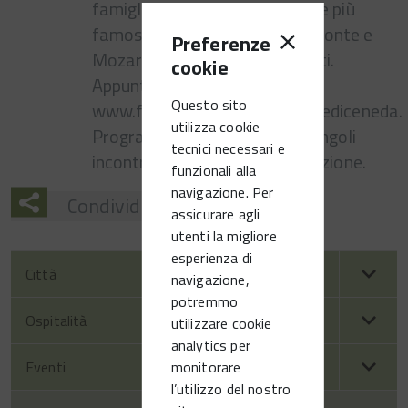
famiglie alla scoperta delle tre più
famose opere di Lorenzo Da Ponte e
Preferenze
Mozart a cura di Federica Lotti.
cookie
Appuntamento on line su:
Questo sito
www.facebook.com/lemammediceneda.
utilizza cookie
Programma dettagliato dei singoli
tecnici necessari e
incontri nel sito dell'organizzazione.
funzionali alla
navigazione. Per
Condividi
assicurare agli
utenti la migliore
esperienza di
Città
navigazione,
potremmo
Ospitalità
utilizzare cookie
analytics per
monitorare
Eventi
l’utilizzo del nostro