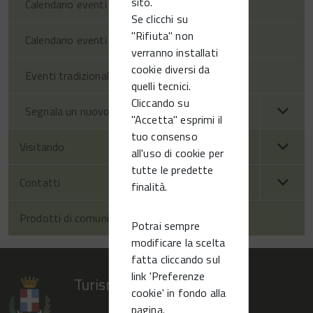
sito.
Calendario eventi territorio
Se clicchi su
"Rifiuta" non
Calendario eventi Vittorio Veneto
verranno installati
cookie diversi da
Eventi tradizionali
quelli tecnici.
Cliccando su
Segnala un nuovo evento
"Accetta" esprimi il
tuo consenso
Visitando
all'uso di cookie per
tutte le predette
Contatti
finalità.
Prodotti di comunicazione
Potrai sempre
modificare la scelta
fatta cliccando sul
link 'Preferenze
Turismo Vittorio Veneto
cookie' in fondo alla
pagina.