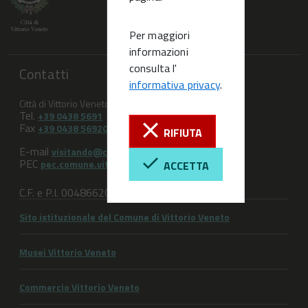
Per maggiori
informazioni
consulta l'
Contatti
informativa privacy
.
Città di Vittorio Veneto (TV)
Tel.
+39 0438 5691
Fax
+39 0438 569209
RIFIUTA
E-mail
visitando@comune.vittorio-veneto.tv.it
PEC
pec.comune.vittorioveneto.tv@pecveneto.it
ACCETTA
C.F. e P.I. 00486620263
Sito istituzionale del Comune di Vittorio Veneto
Musei Vittorio Veneto
Commercio Vittorio Veneto