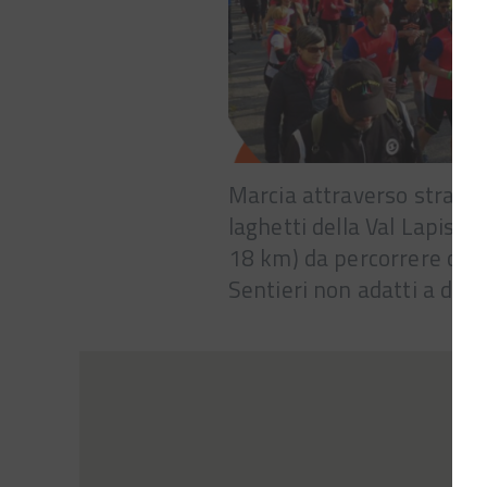
Marcia attraverso strade e
laghetti della Val Lapisina
18 km) da percorrere cor
Sentieri non adatti a disab