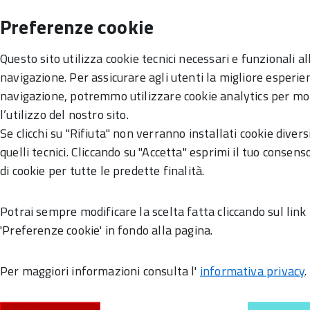
Preferenze cookie
Questo sito utilizza cookie tecnici necessari e funzionali al
navigazione. Per assicurare agli utenti la migliore esperie
navigazione, potremmo utilizzare cookie analytics per mo
l’utilizzo del nostro sito.
 sentieri di collina con vista panoramica sui
Se clicchi su "Rifiuta" non verranno installati cookie divers
. Tre percorsi di diversa lunghezza (6, 12 o
quelli tecnici. Cliccando su "Accetta" esprimi il tuo consenso
rendo, camminando o nordic-walker.
di cookie per tutte le predette finalità.
ili o carrozzine.
Potrai sempre modificare la scelta fatta cliccando sul link
'Preferenze cookie' in fondo alla pagina.
Per maggiori informazioni consulta l'
informativa privacy
.