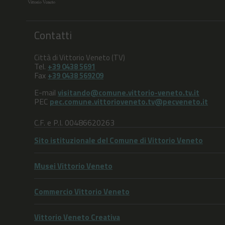
Contatti
Città di Vittorio Veneto (TV)
Tel.
+39 0438 5691
Fax
+39 0438 569209
E-mail
visitando@comune.vittorio-veneto.tv.it
PEC
pec.comune.vittorioveneto.tv@pecveneto.it
C.F. e P.I. 00486620263
Sito istituzionale del Comune di Vittorio Veneto
Musei Vittorio Veneto
Commercio Vittorio Veneto
Vittorio Veneto Creativa