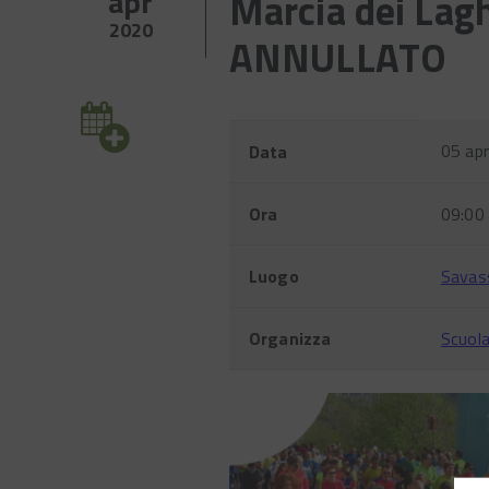
apr
Marcia dei La
2020
ANNULLATO
Evento
Nome
Valore
05 apr
Data
Ora
09:00
Luogo
Savass
Organizza
Scuola