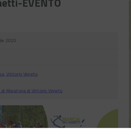
ghetti-EVENTO
ile 2020
a, Vittorio Veneto
 di Maratona di Vittorio Veneto