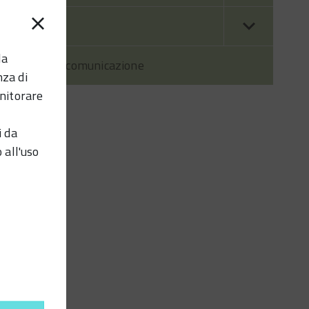
Contatti
la
Prodotti di comunicazione
nza di
nitorare
i da
 all'uso