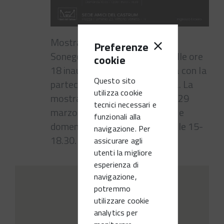
Mostra d'arte di Massimiliana
Preferenze
Sonego. Sabato 15 febbraio alle ore
cookie
18 inaugurazione della mostra con la
Questo sito
partecipazione di Lorena Gava. La
utilizza cookie
mostra rimarrà aperta fino al 29
tecnici necessari e
marzo: sabato dalle 15-18.30 e
funzionali alla
domenica dalle 10-12.00 e dalle 15-
navigazione. Per
18.30. Ingresso libero
assicurare agli
utenti la migliore
esperienza di
navigazione,
potremmo
utilizzare cookie
analytics per