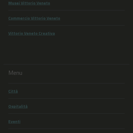
Musei Vittorio Veneto
Commercio Vittorio Veneto
Vittorio Veneto Creativa
Menu
Città
Ospitalità
Eventi