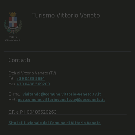
Turismo Vittorio Veneto
Contatti
Città di Vittorio Veneto (TV)
Tel.
+39 0438 5691
Fax
+39 0438 569209
E-mail
visitando@comune.vittorio-veneto.tv.it
PEC
pec.comune.vittorioveneto.tv@pecveneto.it
C.F. e P.I. 00486620263
Sito istituzionale del Comune di Vittorio Veneto