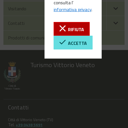
consulta l'
Visitando
informativa privacy
.
Contatti
RIFIUTA
Prodotti di comunicazione
ACCETTA
Turismo Vittorio Veneto
Contatti
Città di Vittorio Veneto (TV)
Tel.
+39 0438 5691