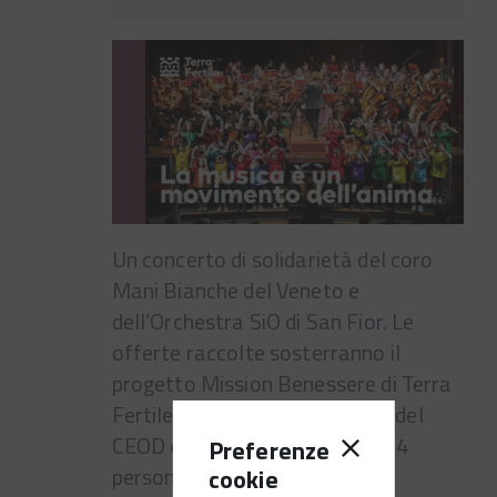
Un concerto di solidarietà del coro
Mani Bianche del Veneto e
dell’Orchestra SiO di San Fior. Le
offerte raccolte sosterranno il
progetto Mission Benessere di Terra
Fertile, per la ristrutturazione del
CEOD di Cozzuolo che ospita 24
Preferenze
persone con disabilità.
cookie