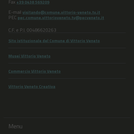
Fax
+39 0438 569209
E-mail
visitando@comune.vittorio-veneto.tv.it
PEC
pec.comune.vittorioveneto.tv@pecveneto.it
C.F. e P.I. 00486620263
Sito istituzionale del Comune di Vittorio Veneto
Musei Vittorio Veneto
Commercio Vittorio Veneto
Vittorio Veneto Creativa
Menu