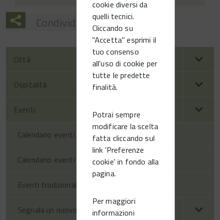
cookie diversi da
quelli tecnici.
Condividi
Cliccando su
"Accetta" esprimi il
tuo consenso
Città
all'uso di cookie per
tutte le predette
Ospitalità
finalità.
Eventi
Potrai sempre
modificare la scelta
Calendario eventi territorio
fatta cliccando sul
link 'Preferenze
Calendario eventi Vittorio Veneto
cookie' in fondo alla
pagina.
Eventi tradizionali
Per maggiori
Segnala un nuovo evento
informazioni