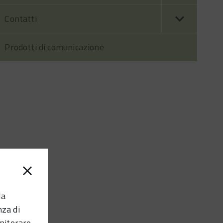
Contatti
Prodotti di comunicazione
la
nza di
nitorare