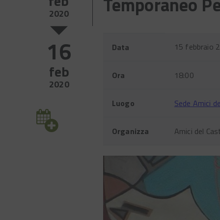
feb
Temporaneo Pe
2020
16
Evento
Nome
Valore
15 febbraio 
Data
feb
Ora
18:00
2020
Luogo
Sede Amici de
Organizza
Amici del C