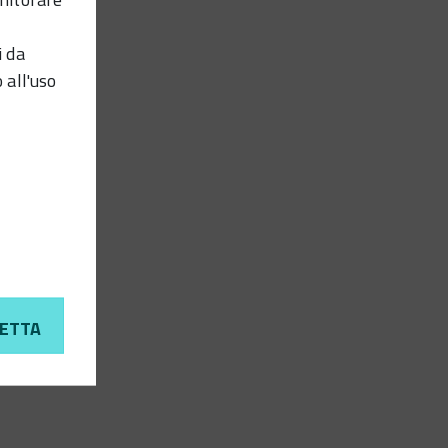
i da
 all'uso
ETTA