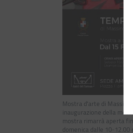
Mostra d'arte di Massimil
inaugurazione della mostr
mostra rimarrà aperta fin
domenica dalle 10-12.00 e