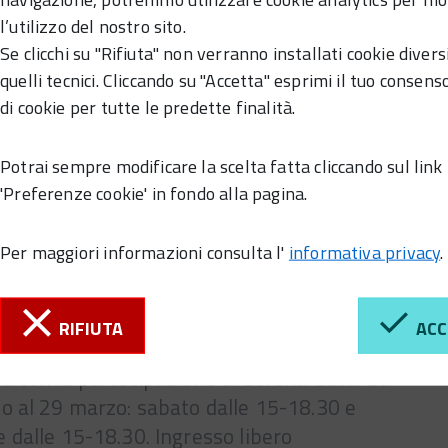
l’utilizzo del nostro sito.
Se clicchi su "Rifiuta" non verranno installati cookie divers
quelli tecnici. Cliccando su "Accetta" esprimi il tuo consenso
di cookie per tutte le predette finalità.
Potrai sempre modificare la scelta fatta cliccando sul link
'Preferenze cookie' in fondo alla pagina.
Per maggiori informazioni consulta l'
informativa privacy
.
RIFIUTA
ACC
iana Sonego. Sabato 15 febbraio alle ore 18
a con la partecipazione di Lorena Gava. La
o al 29 marzo: sabato dalle 15-18.30 e
 dalle 15-18.30. Ingresso libero