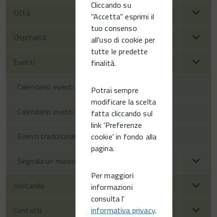
Cliccando su
Città
"Accetta" esprimi il
tuo consenso
Ospitalità
all'uso di cookie per
tutte le predette
Eventi
finalità.
Calendario eventi territorio
Potrai sempre
modificare la scelta
Calendario eventi Vittorio Veneto
fatta cliccando sul
link 'Preferenze
Eventi tradizionali
cookie' in fondo alla
pagina.
Segnala un nuovo evento
Per maggiori
Visitando
informazioni
consulta l'
informativa privacy
.
Contatti