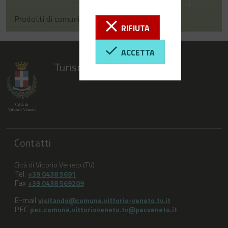
Prodotti di comunicazione
RIFIUTA
ACCETTA
Turismo Vittorio Veneto
Contatti
Città di Vittorio Veneto (TV)
Tel.
+39 0438 5691
Fax
+39 0438 569209
E-mail
visitando@comune.vittorio-veneto.tv.it
PEC
pec.comune.vittorioveneto.tv@pecveneto.it