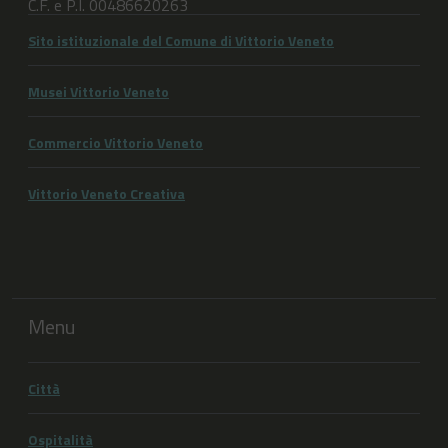
C.F. e P.I. 00486620263
Sito istituzionale del Comune di Vittorio Veneto
Musei Vittorio Veneto
Commercio Vittorio Veneto
Vittorio Veneto Creativa
Menu
Città
Ospitalità