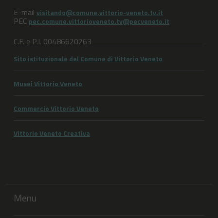
E-mail
visitando@comune.vittorio-veneto.tv.it
PEC
pec.comune.vittorioveneto.tv@pecveneto.it
C.F. e P.I. 00486620263
Sito istituzionale del Comune di Vittorio Veneto
Musei Vittorio Veneto
Commercio Vittorio Veneto
Vittorio Veneto Creativa
Menu