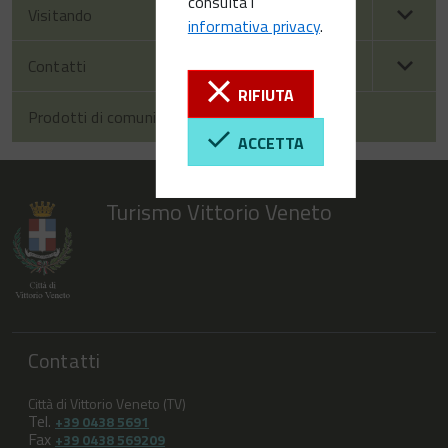
consulta l'
Visitando
informativa privacy
.
Contatti
RIFIUTA
Prodotti di comunicazione
ACCETTA
Turismo Vittorio Veneto
Contatti
Città di Vittorio Veneto (TV)
Tel.
+39 0438 5691
Fax
+39 0438 569209