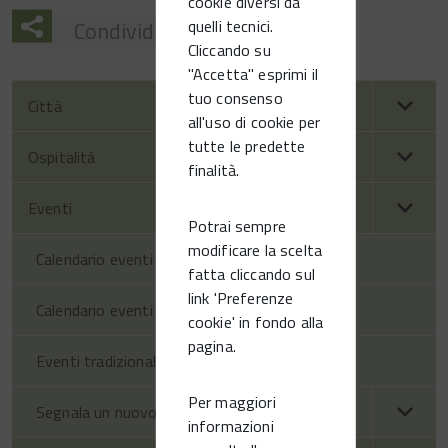
cookie diversi da
quelli tecnici.
Condividi
Cliccando su
"Accetta" esprimi il
tuo consenso
Città
all'uso di cookie per
tutte le predette
Ospitalità
finalità.
Eventi
Potrai sempre
modificare la scelta
Calendario eventi territorio
fatta cliccando sul
link 'Preferenze
Calendario eventi Vittorio Veneto
cookie' in fondo alla
pagina.
Eventi tradizionali
Per maggiori
Segnala un nuovo evento
informazioni