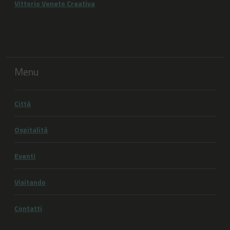
Vittorio Veneto Creativa
Menu
Città
Ospitalità
Eventi
Visitando
Contatti