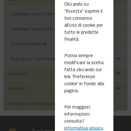
Cliccando su
"Accetta" esprimi il
Calendario eventi territorio
tuo consenso
all'uso di cookie per
Calendario eventi Vittorio Veneto
tutte le predette
finalità.
Eventi tradizionali
Potrai sempre
Segnala un nuovo evento
modificare la scelta
fatta cliccando sul
Visitando
link 'Preferenze
cookie' in fondo alla
Contatti
pagina.
Prodotti di comunicazione
Per maggiori
informazioni
consulta l'
informativa privacy
.
Turismo Vittorio Veneto