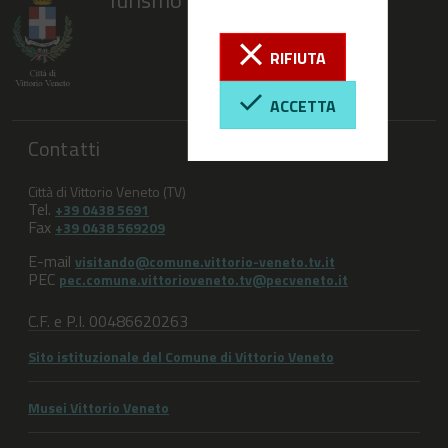
RIFIUTA
ACCETTA
Contatti
Città di Vittorio Veneto (TV)
Tel.
+39 0438 5691
Fax
+39 0438 569209
E-mail
visitando@comune.vittorio-veneto.tv.it
PEC
pec.comune.vittorioveneto.tv@pecveneto.it
C.F. e P.I. 00486620263
Sito istituzionale del Comune di Vittorio Veneto
Musei Vittorio Veneto