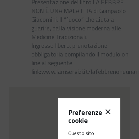
Presentazione del libro LA FEBBRE
NON È UNA MALATTIA di Gianpaolo
Giacomini. Il “fuoco” che aiuta a
guarire, dalla visione moderna alle
Medicine Tradizionali.
Ingresso libero, prenotazione
obbligatoria compilando il modulo on
line al seguente
link:www.iamservizi.it/lafebbrenoneuna
Preferenze
cookie
Questo sito