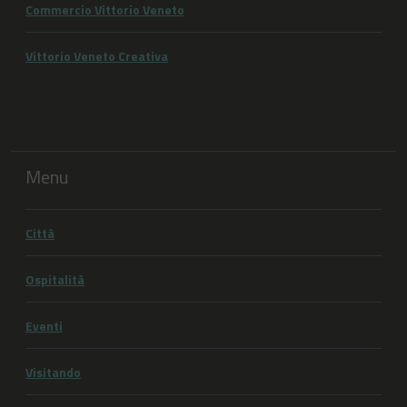
Commercio Vittorio Veneto
Vittorio Veneto Creativa
Menu
Città
Ospitalità
Eventi
Visitando