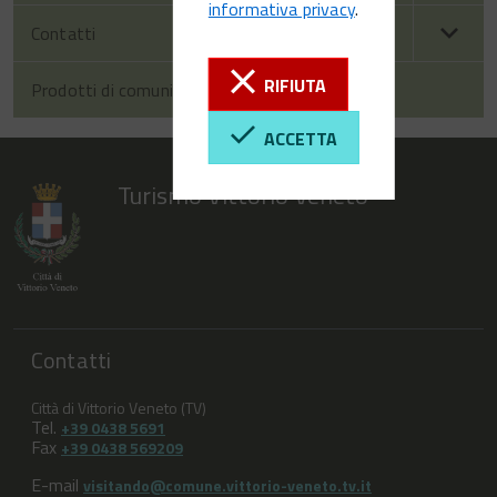
informativa privacy
.
Contatti
RIFIUTA
Prodotti di comunicazione
ACCETTA
Turismo Vittorio Veneto
Contatti
Città di Vittorio Veneto (TV)
Tel.
+39 0438 5691
Fax
+39 0438 569209
E-mail
visitando@comune.vittorio-veneto.tv.it