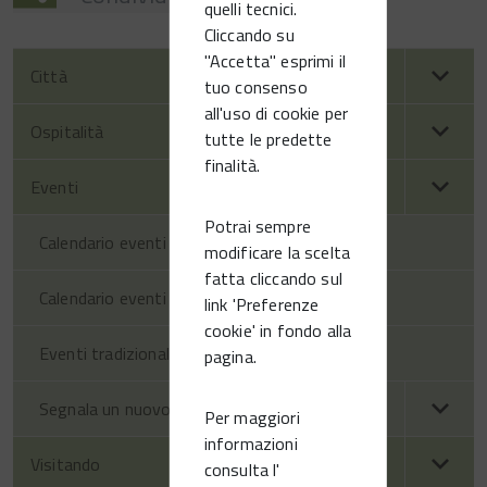
quelli tecnici.
Cliccando su
"Accetta" esprimi il
Città
tuo consenso
all'uso di cookie per
Ospitalità
tutte le predette
finalità.
Eventi
Potrai sempre
Calendario eventi territorio
modificare la scelta
fatta cliccando sul
Calendario eventi Vittorio Veneto
link 'Preferenze
cookie' in fondo alla
Eventi tradizionali
pagina.
Segnala un nuovo evento
Per maggiori
informazioni
Visitando
consulta l'