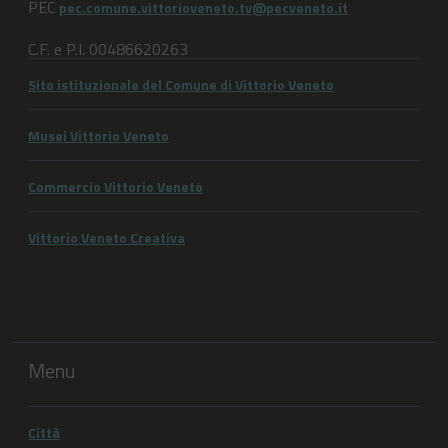
PEC
pec.comune.vittorioveneto.tv@pecveneto.it
C.F. e P.I. 00486620263
Sito istituzionale del Comune di Vittorio Veneto
Musei Vittorio Veneto
Commercio Vittorio Veneto
Vittorio Veneto Creativa
Menu
Città