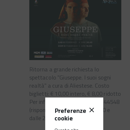
Ritorna a grande richiesta lo
spettacolo "Giuseppe. I suoi sogni
realtà" a cura di Aliestese. Costo
biglietti: € 10,00 intero, € 8,00 ridotto
Per info e prenotazioni: 3703144548
(risponde dalle 11.00 alle 14.00 e
Preferenze
cookie
dalle 20.00 alle 21.30)
Questo sito