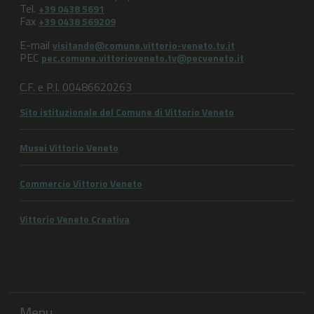
Tel.
+39 0438 5691
Fax
+39 0438 569209
E-mail
visitando@comune.vittorio-veneto.tv.it
PEC
pec.comune.vittorioveneto.tv@pecveneto.it
C.F. e P.I. 00486620263
Sito istituzionale del Comune di Vittorio Veneto
Musei Vittorio Veneto
Commercio Vittorio Veneto
Vittorio Veneto Creativa
Menu