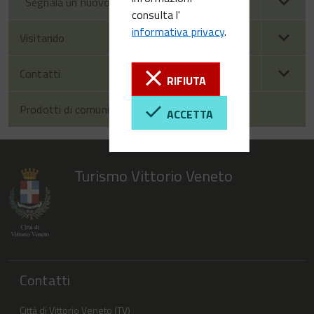
Segnala un nuovo evento
consulta l'
informativa privacy
.
Visitando
Contatti
RIFIUTA
Prodotti di comunicazione
ACCETTA
Turismo Vittorio Veneto
Contatti
Città di Vittorio Veneto (TV)