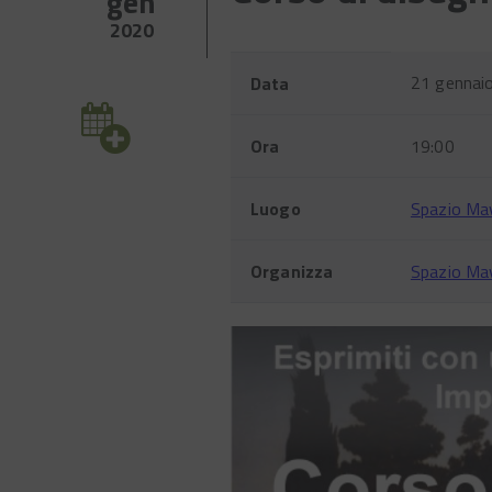
gen
2020
Evento
Nome
Valore
21 gennai
Data
Ora
19:00
Luogo
Spazio Mav
Organizza
Spazio Ma