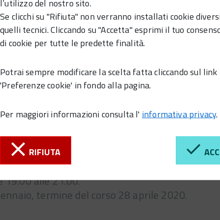
l’utilizzo del nostro sito.
Se clicchi su "Rifiuta" non verranno installati cookie divers
quelli tecnici. Cliccando su "Accetta" esprimi il tuo consenso
di cookie per tutte le predette finalità.
Potrai sempre modificare la scelta fatta cliccando sul link
'Preferenze cookie' in fondo alla pagina.
Per maggiori informazioni consulta l'
informativa privacy
.
RIFIUTA
ACC
con il Maestro Pietro Disegna.
e 19.00 alle 21.00.
1 gennaio, termine del corso 28 aprile 2020.