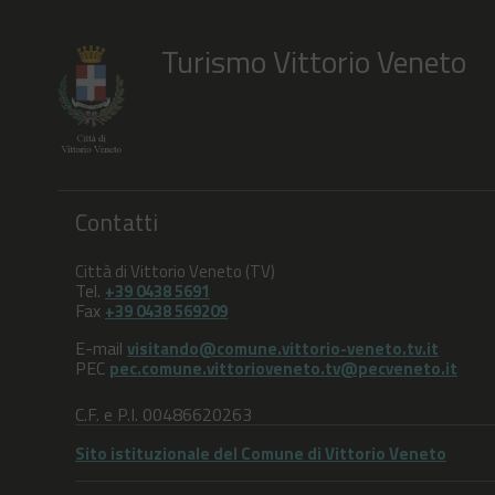
Turismo Vittorio Veneto
Contatti
Città di Vittorio Veneto (TV)
Tel.
+39 0438 5691
Fax
+39 0438 569209
E-mail
visitando@comune.vittorio-veneto.tv.it
PEC
pec.comune.vittorioveneto.tv@pecveneto.it
C.F. e P.I. 00486620263
Sito istituzionale del Comune di Vittorio Veneto