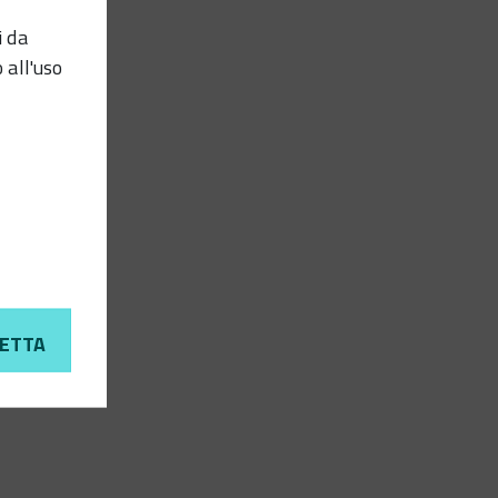
i da
 all'uso
ETTA