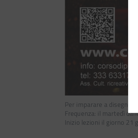
Per imparare a disegnare 
Frequenza: il martedì dall
Inizio lezioni il giorno 2