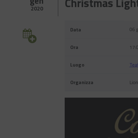
gen
Christmas Light
2020
Evento
Nome
Valore
06 
Data
Ora
17:
Luogo
Tea
Organizza
Lion