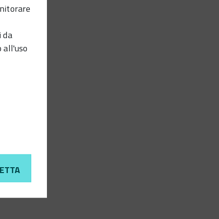
nitorare
i da
 all'uso
ETTA