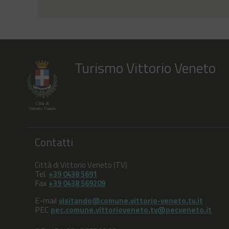
Turismo Vittorio Veneto
Contatti
Città di Vittorio Veneto (TV)
Tel.
+39 0438 5691
Fax
+39 0438 569209
E-mail
visitando@comune.vittorio-veneto.tv.it
PEC
pec.comune.vittorioveneto.tv@pecveneto.it