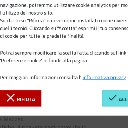
navigazione, potremmo utilizzare cookie analytics per mo
l’utilizzo del nostro sito.
Se clicchi su "Rifiuta" non verranno installati cookie divers
quelli tecnici. Cliccando su "Accetta" esprimi il tuo consenso
di cookie per tutte le predette finalità.
Potrai sempre modificare la scelta fatta cliccando sul link
'Preferenze cookie' in fondo alla pagina.
Per maggiori informazioni consulta l'
informativa privacy
.
RIFIUTA
ACC
ta insieme l'Orchestra SIO (Suoni in
estro Roberto Fantinel e Gli Sconcertati
a Mazzer.
fiche, il ricavato sarà devoluto in