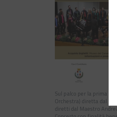
Sul palco per la prima vol
Orchestra) diretta dal Ma
diretti dal Maestro Andre
Concerto con finalità bene