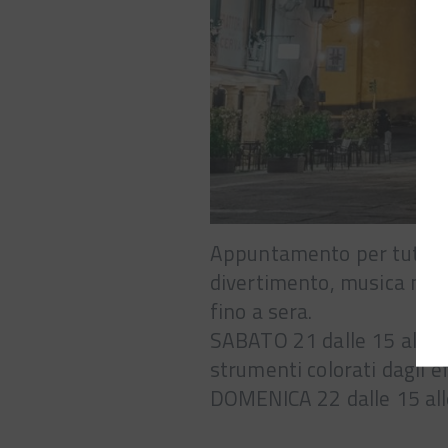
Appuntamento per tutti i 
divertimento, musica nei l
fino a sera.
SABATO 21 dalle 15 alle 
strumenti colorati dagli ef
DOMENICA 22 dalle 15 al