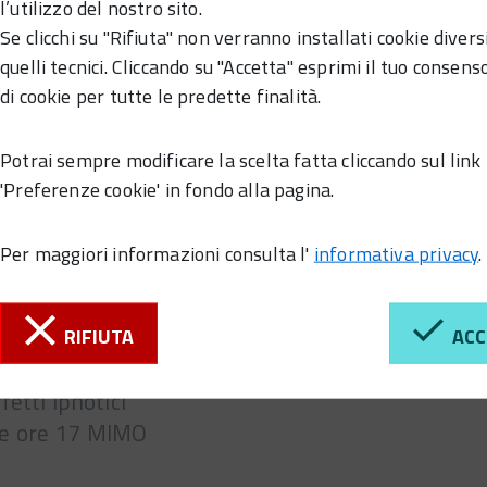
l’utilizzo del nostro sito.
Se clicchi su "Rifiuta" non verranno installati cookie divers
quelli tecnici. Cliccando su "Accetta" esprimi il tuo consenso
di cookie per tutte le predette finalità.
Potrai sempre modificare la scelta fatta cliccando sul link
'Preferenze cookie' in fondo alla pagina.
Per maggiori informazioni consulta l'
informativa privacy
.
weekend di dicembre e la vigilia! Tanto
ocali e negozi aperti per tutto il pomeriggio
RIFIUTA
ACC
ore 17 DAEDRA PROJECT: Giocoleria con
fetti ipnotici
le ore 17 MIMO