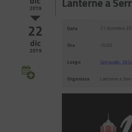
dic
Lanterne a Serr
2019
22
Evento
Nome
Valore
21 dicembre 20
Data
dic
Ora
15:00
2019
Luogo
Serravalle, Vitt
Organizza
Lanterne a Ser