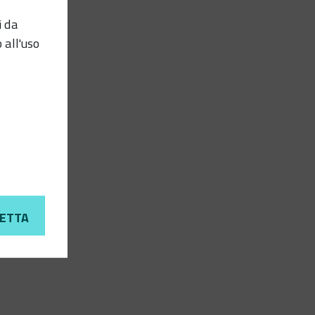
i da
 all'uso
ETTA