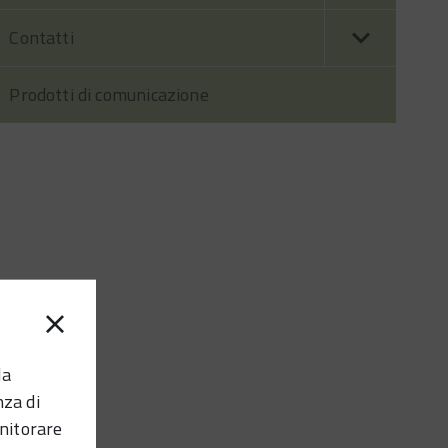
Contatti
Prodotti di comunicazione
la
nza di
nitorare