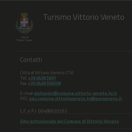
Turismo Vittorio Veneto
Contatti
Città di Vittorio Veneto (TV)
Tel.
+39 0438 5691
Fax
+39 0438 569209
E-mail
visitando@comune.vittorio-veneto.tv.it
PEC
pec.comune.vittorioveneto.tv@pecveneto.it
C.F. e P.I. 00486620263
Sito istituzionale del Comune di Vittorio Veneto