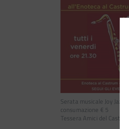
Serata musicale Joy Jazz J
consumazione € 5
Tessera Amici del Castrum