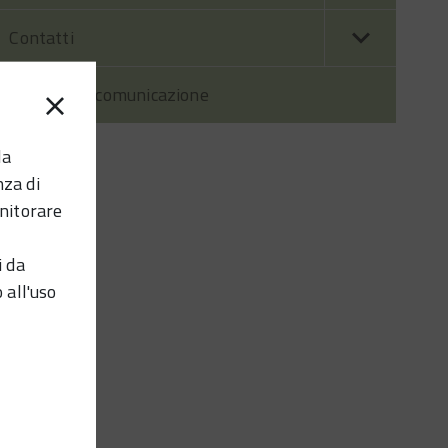
Contatti
Prodotti di comunicazione
la
nza di
nitorare
i da
 all'uso