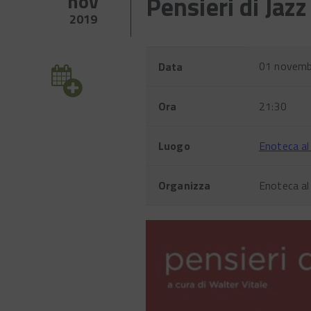
nov
Pensieri di Jazz
2019
Evento
Nome
Valore
01 novemb
Data
Ora
21:30
Luogo
Enoteca al
Organizza
Enoteca a