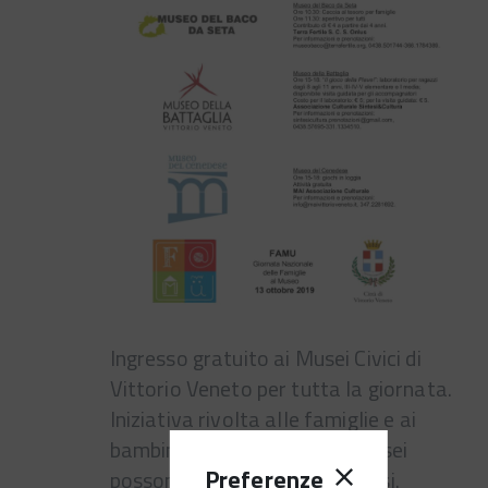
Ingresso gratuito ai Musei Civici di
Vittorio Veneto per tutta la giornata.
Iniziativa rivolta alle famiglie e ai
bambini che all'interno dei Musei
Preferenze
possono imparare divertendosi.