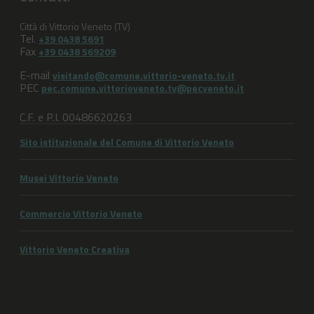
Città di Vittorio Veneto (TV)
Tel.
+39 0438 5691
Fax
+39 0438 569209
E-mail
visitando@comune.vittorio-veneto.tv.it
PEC
pec.comune.vittorioveneto.tv@pecveneto.it
C.F. e P.I. 00486620263
Sito istituzionale del Comune di Vittorio Veneto
Musei Vittorio Veneto
Commercio Vittorio Veneto
Vittorio Veneto Creativa