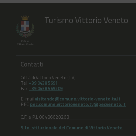
Turismo Vittorio Veneto
Contatti
Città di Vittorio Veneto (TV)
Tel.
+39 0438 5691
Fax
+39 0438 569209
E-mail
visitando@comune.vittorio-veneto.tv.it
PEC
pec.comune.vittorioveneto.tv@pecveneto.it
C.F. e P.I. 00486620263
Sito istituzionale del Comune di Vittorio Veneto