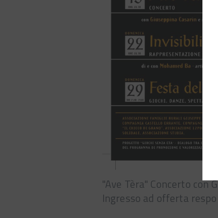
"Ave Tèra" Concerto con Gi
Ingresso ad offerta respo