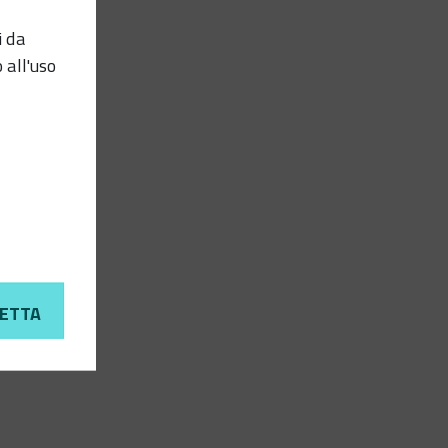
i da
 all'uso
ETTA