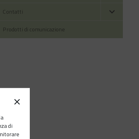
Contatti
Prodotti di comunicazione
la
nza di
nitorare