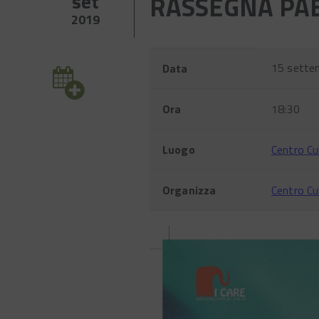
set
RASSEGNA PA
2019
Evento
Nome
Valore
15 sette
Data
Ora
18:30
Luogo
Centro Cu
Organizza
Centro Cu