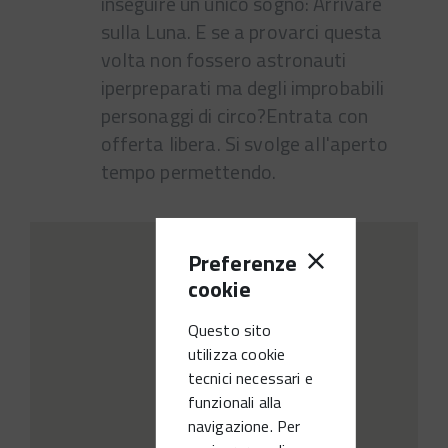
inseguire un unico sogno: Arrivare
sulla Luna. E se a provarci questa
volta non fossero astronauti
iperpreparati ma degli improbabili
personaggi di circo?Entrata con
offerta libera. Si svolge all'aperto
tempo permettendo.
Preferenze
cookie
Questo sito
utilizza cookie
tecnici necessari e
funzionali alla
navigazione. Per