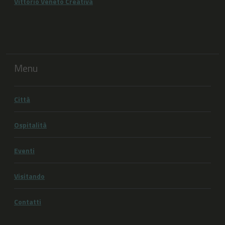
Vittorio Veneto Creativa
Menu
Città
Ospitalità
Eventi
Visitando
Contatti