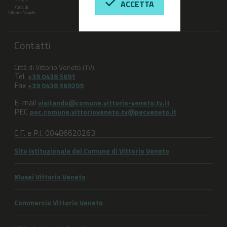
ACCETTA
Contatti
Città di Vittorio Veneto (TV)
Tel.
+39 0438 5691
Fax
+39 0438 569209
E-mail
visitando@comune.vittorio-veneto.tv.it
PEC
pec.comune.vittorioveneto.tv@pecveneto.it
C.F. e P.I. 00486620263
Sito istituzionale del Comune di Vittorio Veneto
Musei Vittorio Veneto
Commercio Vittorio Veneto