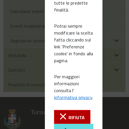
tutte le predette
finalità.
Calendario eventi Vittorio Veneto
Potrai sempre
Eventi tradizionali
modificare la scelta
fatta cliccando sul
Segnala un nuovo evento
link 'Preferenze
cookie' in fondo alla
Visitando
pagina.
Contatti
Per maggiori
informazioni
Prodotti di comunicazione
consulta l'
informativa privacy
.
Turismo Vittorio Veneto
RIFIUTA