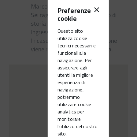
Marco Martinelli (2016)
Preferenze
Sei ragazzine narrano un pezzo di
cookie
storia contemporanea.
Questo sito
Ingresso: € 4,00
utilizza cookie
In caso di maltempo la proiezione
tecnici necessari e
viene rinviata al mercoledì sera.
funzionali alla
navigazione. Per
assicurare agli
utenti la migliore
esperienza di
navigazione,
potremmo
utilizzare cookie
analytics per
monitorare
l’utilizzo del nostro
sito.