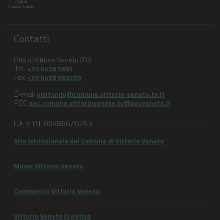
Contatti
Città di Vittorio Veneto (TV)
Tel.
+39 0438 5691
Fax
+39 0438 569209
E-mail
visitando@comune.vittorio-veneto.tv.it
PEC
pec.comune.vittorioveneto.tv@pecveneto.it
C.F. e P.I. 00486620263
Sito istituzionale del Comune di Vittorio Veneto
Musei Vittorio Veneto
Commercio Vittorio Veneto
Vittorio Veneto Creativa