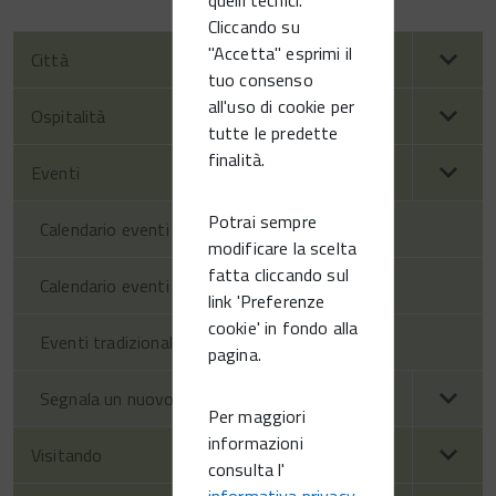
Cliccando su
"Accetta" esprimi il
Città
tuo consenso
all'uso di cookie per
Ospitalità
tutte le predette
finalità.
Eventi
Potrai sempre
Calendario eventi territorio
modificare la scelta
fatta cliccando sul
Calendario eventi Vittorio Veneto
link 'Preferenze
cookie' in fondo alla
Eventi tradizionali
pagina.
Segnala un nuovo evento
Per maggiori
informazioni
Visitando
consulta l'
informativa privacy
.