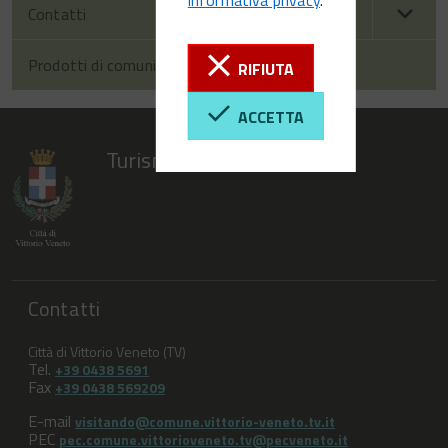
Contatti
Prodotti di comunicazione
RIFIUTA
ACCETTA
Turismo Vittorio Veneto
Contatti
Città di Vittorio Veneto (TV)
Tel.
+39 0438 5691
Fax
+39 0438 569209
E-mail
visitando@comune.vittorio-veneto.tv.it
PEC
pec.comune.vittorioveneto.tv@pecveneto.it