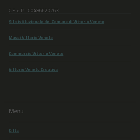
C.F. e P.I. 00486620263
Sito istituzionale del Comune di Vittorio Veneto
Musei Vittorio Veneto
Commercio Vittorio Veneto
Vittorio Veneto Creativa
Menu
Città