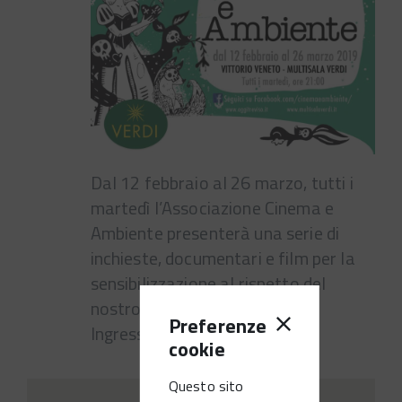
Dal 12 febbraio al 26 marzo, tutti i
martedì l’Associazione Cinema e
Ambiente presenterà una serie di
inchieste, documentari e film per la
sensibilizzazione al rispetto del
nostro pianeta.
Preferenze
Ingresso:5€
cookie
Questo sito