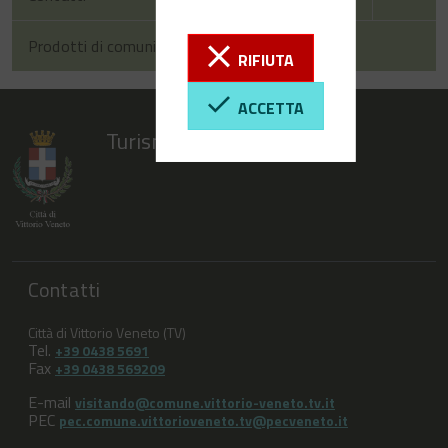
Prodotti di comunicazione
RIFIUTA
ACCETTA
Turismo Vittorio Veneto
Contatti
Città di Vittorio Veneto (TV)
Tel.
+39 0438 5691
Fax
+39 0438 569209
E-mail
visitando@comune.vittorio-veneto.tv.it
PEC
pec.comune.vittorioveneto.tv@pecveneto.it