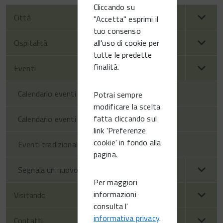
Cliccando su
Città
"Accetta" esprimi il
tuo consenso
all'uso di cookie per
Ospitalità
tutte le predette
finalità.
Eventi
Calendario eventi territorio
Potrai sempre
modificare la scelta
fatta cliccando sul
Calendario eventi Vittorio Veneto
link 'Preferenze
cookie' in fondo alla
Eventi tradizionali
pagina.
Segnala un nuovo evento
Per maggiori
informazioni
Visitando
consulta l'
informativa privacy
.
Contatti