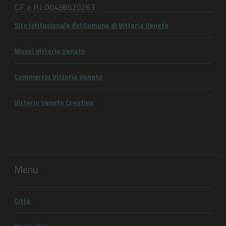
C.F. e P.I. 00486620263
Sito istituzionale del Comune di Vittorio Veneto
Musei Vittorio Veneto
Commercio Vittorio Veneto
Vittorio Veneto Creativa
Menu
Città