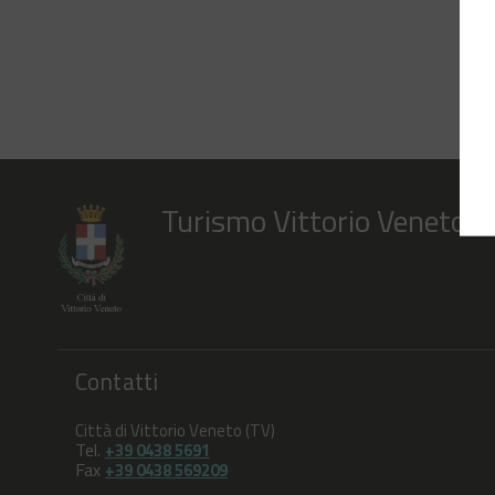
Turismo Vittorio Veneto
Contatti
Città di Vittorio Veneto (TV)
Tel.
+39 0438 5691
Fax
+39 0438 569209