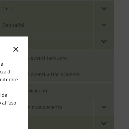
Città
Ospitalità
Eventi
Calendario eventi territorio
la
nza di
Calendario eventi Vittorio Veneto
nitorare
Eventi tradizionali
i da
 all'uso
Segnala un nuovo evento
Visitando