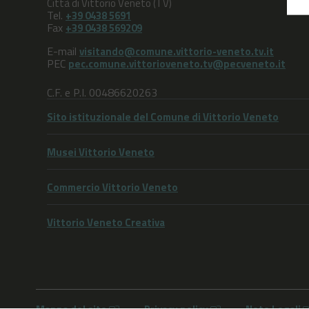
Città di Vittorio Veneto (TV)
Tel.
+39 0438 5691
Fax
+39 0438 569209
E-mail
visitando@comune.vittorio-veneto.tv.it
PEC
pec.comune.vittorioveneto.tv@pecveneto.it
C.F. e P.I. 00486620263
Sito istituzionale del Comune di Vittorio Veneto
Musei Vittorio Veneto
Commercio Vittorio Veneto
Vittorio Veneto Creativa