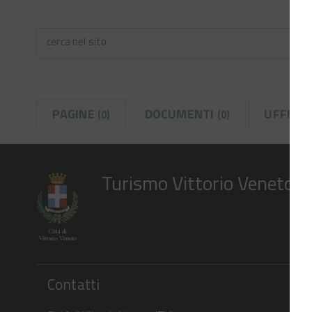
cerca nel sito
PAGINE
DOCUMENTI
UFFICI
(0)
(0)
(
Turismo Vittorio Veneto
Contatti