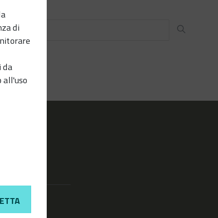
la
nza di
nitorare
i da
 all'uso
ETTA