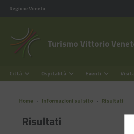
Regione Veneto
Turismo Vittorio Venet
Città
Ospitalità
Eventi
Visit
Home
Informazioni sul sito
Risultati
Risultati