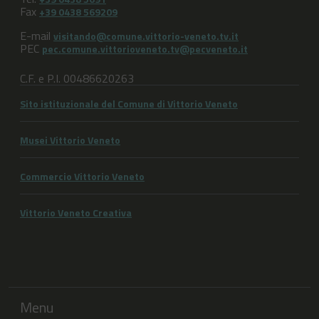
Fax
+39 0438 569209
E-mail
visitando@comune.vittorio-veneto.tv.it
PEC
pec.comune.vittorioveneto.tv@pecveneto.it
C.F. e P.I. 00486620263
Sito istituzionale del Comune di Vittorio Veneto
Musei Vittorio Veneto
Commercio Vittorio Veneto
Vittorio Veneto Creativa
Menu