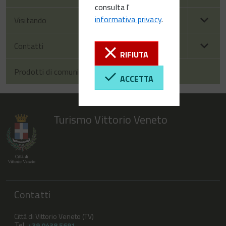
consulta l'
informativa privacy
.
Visitando
Contatti
RIFIUTA
Prodotti di comunicazione
ACCETTA
Turismo Vittorio Veneto
Contatti
Città di Vittorio Veneto (TV)
Tel.
+39 0438 5691