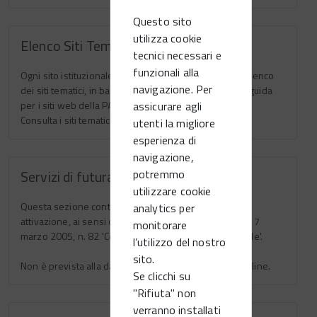
Questo sito
utilizza cookie
Elenco Siti Tematici
tecnici necessari e
funzionali alla
Ogni sito istituzionale della PA è tenuto ad avere un elenco
navigazione. Per
dei siti tematici, in base a quanto stabilito nelle Linee guida
assicurare agli
per i siti web della PA (Pubblica Ammistrazione).
Consulta i siti tematici del Comune.
utenti la migliore
esperienza di
navigazione,
potremmo
Servizi di futura attivazione
utilizzare cookie
Questa sezione contiene l'elenco dei servizi di futura
analytics per
attivazione, ai sensi dell'art. 54 del decreto legislativo 7
monitorare
marzo 2005, n. 82 'Codice dell'Amministrazione Digitale'.
l’utilizzo del nostro
sito.
Non è prevista alla data l'attivazione di altri servizi on line.
Se clicchi su
"Rifiuta" non
verranno installati