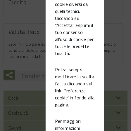
Credits
cookie diversi da
quelli tecnici.
Cliccando su
"Accetta" esprimi il
Valuta il sito
tuo consenso
all'uso di cookie per
Esprimi il tuo pare sulla facilità di navigazione dei contenuti o
tutte le predette
condividi delle proposte di migliorie per il sito web: compila i
finalità.
campi e inviaci la tua valutazione.
Potrai sempre
Condividi
modificare la scelta
fatta cliccando sul
link 'Preferenze
cookie' in fondo alla
Città
pagina.
Ospitalità
Per maggiori
Eventi
informazioni