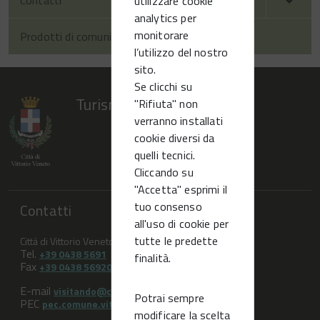
Contatti
utilizzare cookie
analytics per
monitorare
Prodotti di comunicazione
l’utilizzo del nostro
sito.
Se clicchi su
Turismo Vittorio Veneto
"Rifiuta" non
verranno installati
cookie diversi da
quelli tecnici.
Cliccando su
"Accetta" esprimi il
tuo consenso
Contatti
all'uso di cookie per
tutte le predette
Città di Vittorio Veneto (TV)
Tel.
+39 0438 5691
finalità.
Fax
+39 0438 569209
E-mail
visitando@comune.vittorio-veneto.tv.it
Potrai sempre
PEC
pec.comune.vittorioveneto.tv@pecveneto.it
modificare la scelta