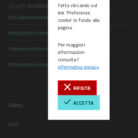
fatta cliccando sul
C.F. e P.I. 00486620263
link 'Preferenze
Sito istituzionale del Comune di Vittorio Veneto
cookie' in fondo alla
pagina.
Musei Vittorio Veneto
Per maggiori
Commercio Vittorio Veneto
informazioni
consulta l'
Vittorio Veneto Creativa
informativa privacy
.
RIFIUTA
ACCETTA
Menu
Città