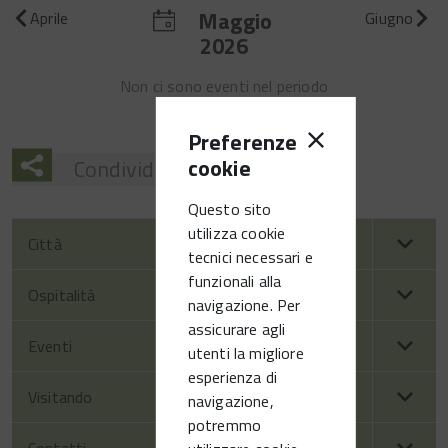
Maggio
Aprile
Giugno
2026
Non ci sono eventi nel periodo
Preferenze
cookie
Condividi
Questo sito
utilizza cookie
Città
tecnici necessari e
funzionali alla
Ospitalità
navigazione. Per
assicurare agli
Eventi
utenti la migliore
esperienza di
Visitando
navigazione,
potremmo