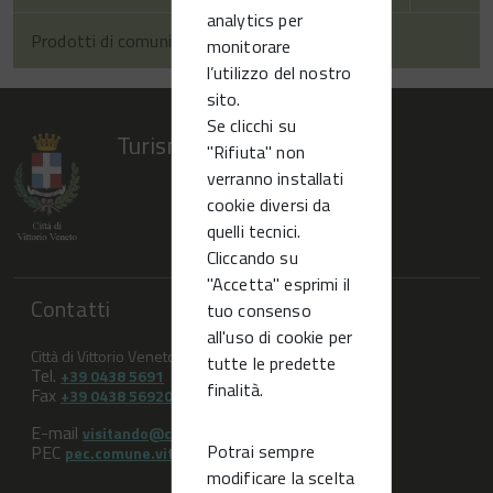
analytics per
Prodotti di comunicazione
monitorare
l’utilizzo del nostro
sito.
Se clicchi su
Turismo Vittorio Veneto
"Rifiuta" non
verranno installati
cookie diversi da
quelli tecnici.
Cliccando su
"Accetta" esprimi il
Contatti
tuo consenso
all'uso di cookie per
Città di Vittorio Veneto (TV)
tutte le predette
Tel.
+39 0438 5691
finalità.
Fax
+39 0438 569209
E-mail
visitando@comune.vittorio-veneto.tv.it
Potrai sempre
PEC
pec.comune.vittorioveneto.tv@pecveneto.it
modificare la scelta