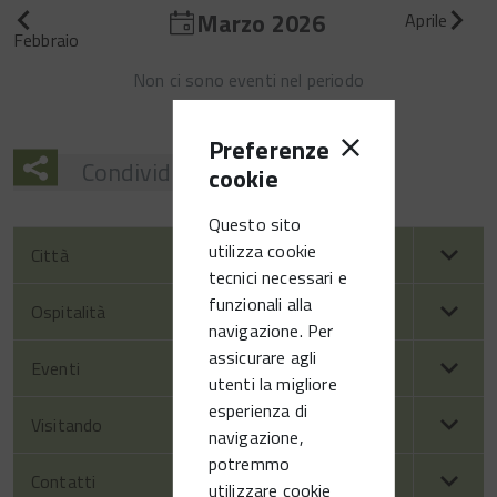
Marzo 2026
Aprile
Febbraio
Non ci sono eventi nel periodo
Preferenze
Condividi
cookie
Questo sito
utilizza cookie
Città
tecnici necessari e
funzionali alla
Ospitalità
navigazione. Per
assicurare agli
Eventi
utenti la migliore
esperienza di
Visitando
navigazione,
potremmo
Contatti
utilizzare cookie