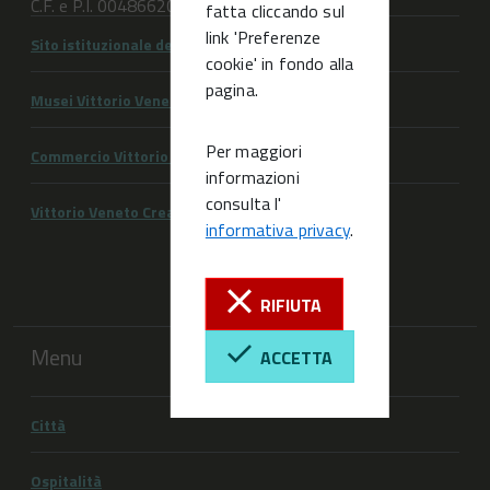
C.F. e P.I. 00486620263
fatta cliccando sul
link 'Preferenze
Sito istituzionale del Comune di Vittorio Veneto
cookie' in fondo alla
pagina.
Musei Vittorio Veneto
Per maggiori
Commercio Vittorio Veneto
informazioni
consulta l'
Vittorio Veneto Creativa
informativa privacy
.
RIFIUTA
Menu
ACCETTA
Città
Ospitalità